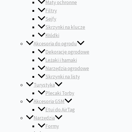
Maty ochronne
Filtry
Sejfy
Skrzynki na klucze
Kłódki
Akcesoria do ogrodu
Dekoracje ogrodowe
Leżaki i hamaki
Narzędzia ogrodowe
Skrzynki na listy
Turystyka
Plecaki Torby
Akcesoria GSM
Etui do AirTag
Narzędzia
Formy