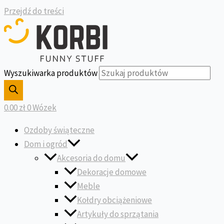
Przejdź do treści
Wyszukiwarka produktów
0.00
zł
0
Wózek
Ozdoby świąteczne
Dom i ogród
Akcesoria do domu
Dekoracje domowe
Meble
Kołdry obciążeniowe
Artykuły do sprzątania