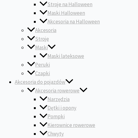
Stroje na Halloween
Maski Halloween
Akcesoria na Halloween
Akcesoria
Stroje
Maski
Maski lateksowe
Peruki
Czapki
Akcesoria do pojazdów
Akcesoria rowerowe
Narzędzia
Dętki i opony
Pompki
Kierownice rowerowe
Chwyty