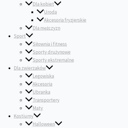
Dla kobiet
Uroda
Akcesoria fryzjerskie
Dla mężczyzn
Sport
Siłownia i fitness
Sporty drużynowe
Sporty ekstremalne
Dla zwierzaków
Legowiska
Akcesoria
Ubranka
Transportery
Maty
Kostiumy
Halloween