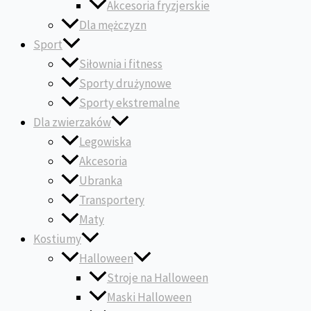
Akcesoria fryzjerskie
Dla mężczyzn
Sport
Siłownia i fitness
Sporty drużynowe
Sporty ekstremalne
Dla zwierzaków
Legowiska
Akcesoria
Ubranka
Transportery
Maty
Kostiumy
Halloween
Stroje na Halloween
Maski Halloween