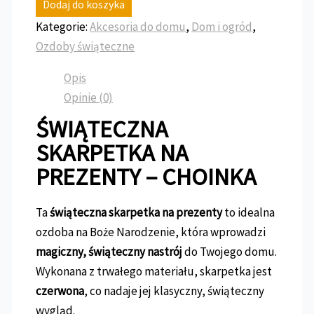
Dodaj do koszyka
Kategorie:
Akcesoria do domu
,
Dom i ogród
,
Ozdoby świąteczne
Opis
Opinie (0)
ŚWIĄTECZNA
SKARPETKA NA
PREZENTY – CHOINKA
Ta
świąteczna skarpetka na prezenty
to idealna
ozdoba na Boże Narodzenie, która wprowadzi
magiczny, świąteczny nastrój
do Twojego domu.
Wykonana z trwałego materiału, skarpetka jest
czerwona
, co nadaje jej klasyczny, świąteczny
wygląd.