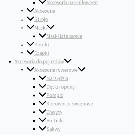
Akcesoria na Halloween
Akcesoria
Stroje
Maski
Maski lateksowe
Peruki
Czapki
Akcesoria do pojazdów
Akcesoria rowerowe
Narzędzia
Dętki i opony
Pompki
Kierownice rowerowe
Chwyty
Błotniki
Sakwy