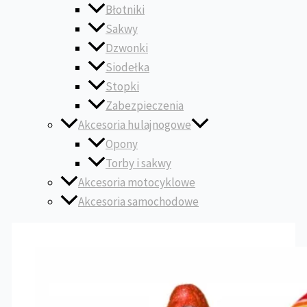
Błotniki
Sakwy
Dzwonki
Siodełka
Stopki
Zabezpieczenia
Akcesoria hulajnogowe
Opony
Torby i sakwy
Akcesoria motocyklowe
Akcesoria samochodowe