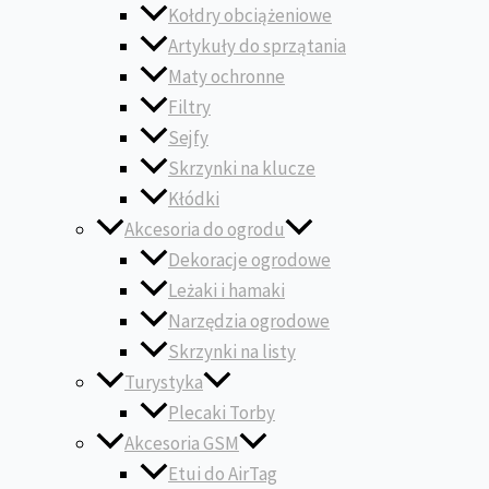
Kołdry obciążeniowe
Artykuły do sprzątania
Maty ochronne
Filtry
Sejfy
Skrzynki na klucze
Kłódki
Akcesoria do ogrodu
Dekoracje ogrodowe
Leżaki i hamaki
Narzędzia ogrodowe
Skrzynki na listy
Turystyka
Plecaki Torby
Akcesoria GSM
Etui do AirTag