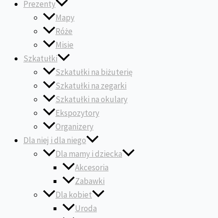
Prezenty
Mapy
Róże
Misie
Szkatułki
Szkatułki na biżuterię
Szkatułki na zegarki
Szkatułki na okulary
Ekspozytory
Organizery
Dla niej i dla niego
Dla mamy i dziecka
Akcesoria
Zabawki
Dla kobiet
Uroda