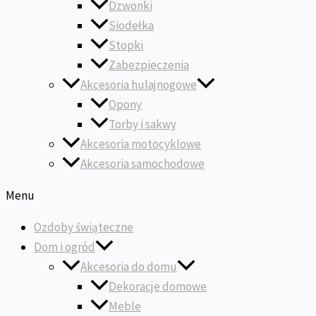
Dzwonki
Siodełka
Stopki
Zabezpieczenia
Akcesoria hulajnogowe
Opony
Torby i sakwy
Akcesoria motocyklowe
Akcesoria samochodowe
Menu
Ozdoby świąteczne
Dom i ogród
Akcesoria do domu
Dekoracje domowe
Meble