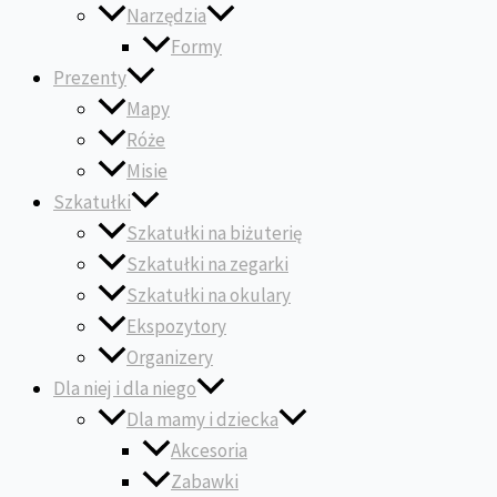
Narzędzia
Formy
Prezenty
Mapy
Róże
Misie
Szkatułki
Szkatułki na biżuterię
Szkatułki na zegarki
Szkatułki na okulary
Ekspozytory
Organizery
Dla niej i dla niego
Dla mamy i dziecka
Akcesoria
Zabawki