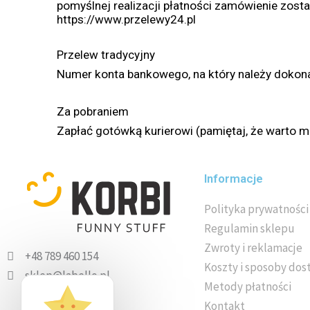
pomyślnej realizacji płatności zamówienie zosta
https://www.przelewy24.pl
Przelew tradycyjny
Numer konta bankowego, na który należy dokon
Za pobraniem
Zapłać gotówką kurierowi (pamiętaj, że warto m
Informacje
Polityka prywatności
Regulamin sklepu
Zwroty i reklamacje
+48 789 460 154
Koszty i sposoby dos
sklep@labello.pl
Metody płatności
Labello Sp. z o.o.
Kontakt