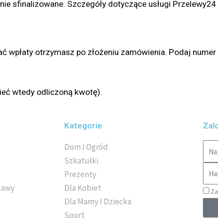
nie sfinalizowane. Szczegóły dotyczące usługi Przelewy24 z
ać wpłaty otrzymasz po złożeniu zamówienia. Podaj numer 
ieć wtedy odliczoną kwotę).
Kategorie
Zalo
Dom I Ogród
Szkatułki
Prezenty
tawy
Dla Kobiet
Za
Dla Mamy I Dziecka
Sport