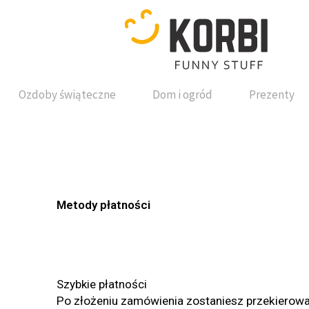
Przejdź
do
treści
Ozdoby świąteczne
Dom i ogród
Prezenty
Metody płatności
Szybkie płatności
Po złożeniu zamówienia zostaniesz przekierowa