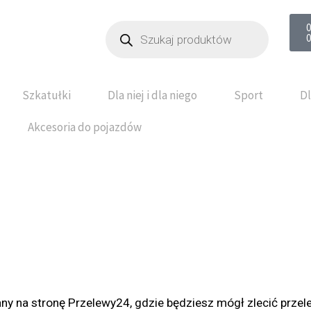
Wyszukiwarka
0
produktów
0
Szkatułki
Dla niej i dla niego
Sport
Dl
Akcesoria do pojazdów
ny na stronę Przelewy24, gdzie będziesz mógł zlecić prze