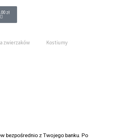
Wózek
.00
zł
a zwierzaków
Kostiumy
lew bezpośrednio z Twojego banku. Po