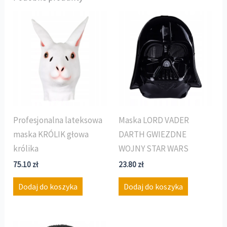
Profesjonalna lateksowa
Maska LORD VADER
maska KRÓLIK głowa
DARTH GWIEZDNE
królika
WOJNY STAR WARS
75.10
zł
23.80
zł
Dodaj do koszyka
Dodaj do koszyka