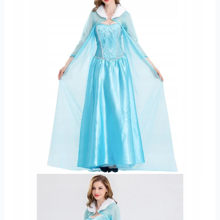
Księżniczki
Elsy
z
Krainy
Lodu