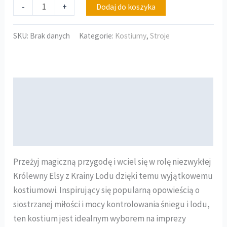
-
+
Dodaj do koszyka
SKU:
Brak danych
Kategorie:
Kostiumy
,
Stroje
Opis
Informacje dodatkowe
Opinie (0)
Przeżyj magiczną przygodę i wciel się w rolę niezwykłej
Królewny Elsy z Krainy Lodu dzięki temu wyjątkowemu
kostiumowi. Inspirujący się popularną opowieścią o
siostrzanej miłości i mocy kontrolowania śniegu i lodu,
ten kostium jest idealnym wyborem na imprezy