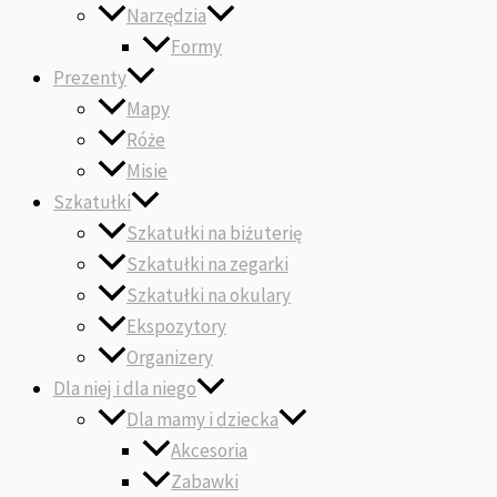
Narzędzia
Formy
Prezenty
Mapy
Róże
Misie
Szkatułki
Szkatułki na biżuterię
Szkatułki na zegarki
Szkatułki na okulary
Ekspozytory
Organizery
Dla niej i dla niego
Dla mamy i dziecka
Akcesoria
Zabawki