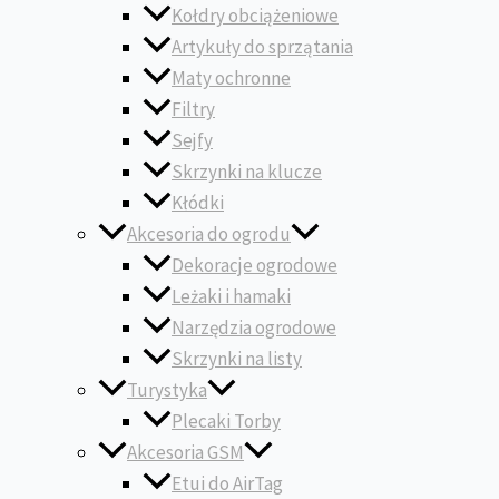
Kołdry obciążeniowe
Artykuły do sprzątania
Maty ochronne
Filtry
Sejfy
Skrzynki na klucze
Kłódki
Akcesoria do ogrodu
Dekoracje ogrodowe
Leżaki i hamaki
Narzędzia ogrodowe
Skrzynki na listy
Turystyka
Plecaki Torby
Akcesoria GSM
Etui do AirTag