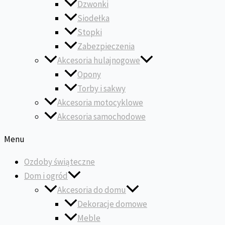
Dzwonki
Siodełka
Stopki
Zabezpieczenia
Akcesoria hulajnogowe
Opony
Torby i sakwy
Akcesoria motocyklowe
Akcesoria samochodowe
Menu
Ozdoby świąteczne
Dom i ogród
Akcesoria do domu
Dekoracje domowe
Meble