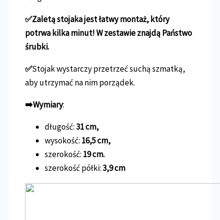
✅Zaletą stojaka jest łatwy montaż, który
potrwa kilka minut! W zestawie znajdą Państwo
śrubki.
✅
Stojak wystarczy przetrzeć suchą szmatką,
aby utrzymać na nim porządek.
➡️Wymiary
:
długość:
31 cm,
wysokość:
16,5 cm,
szerokość:
19 cm.
szerokość półki:
3,9 cm