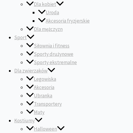
Dla kobiet
Uroda
Akcesoria fryzjerskie
Dla mężczyzn
Sport
Siłownia i fitness
Sporty drużynowe
Sporty ekstremalne
Dla zwierzaków
Legowiska
Akcesoria
Ubranka
Transportery
Maty
Kostiumy
Halloween