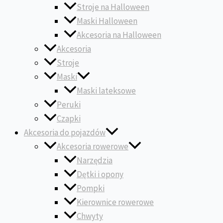
Stroje na Halloween
Maski Halloween
Akcesoria na Halloween
Akcesoria
Stroje
Maski
Maski lateksowe
Peruki
Czapki
Akcesoria do pojazdów
Akcesoria rowerowe
Narzędzia
Dętki i opony
Pompki
Kierownice rowerowe
Chwyty