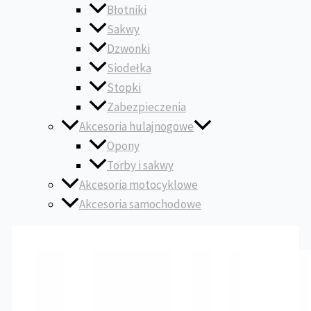
Błotniki
Sakwy
Dzwonki
Siodełka
Stopki
Zabezpieczenia
Akcesoria hulajnogowe
Opony
Torby i sakwy
Akcesoria motocyklowe
Akcesoria samochodowe