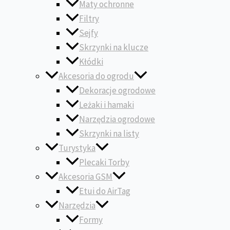
Maty ochronne
Filtry
Sejfy
Skrzynki na klucze
Kłódki
Akcesoria do ogrodu
Dekoracje ogrodowe
Leżaki i hamaki
Narzędzia ogrodowe
Skrzynki na listy
Turystyka
Plecaki Torby
Akcesoria GSM
Etui do AirTag
Narzędzia
Formy