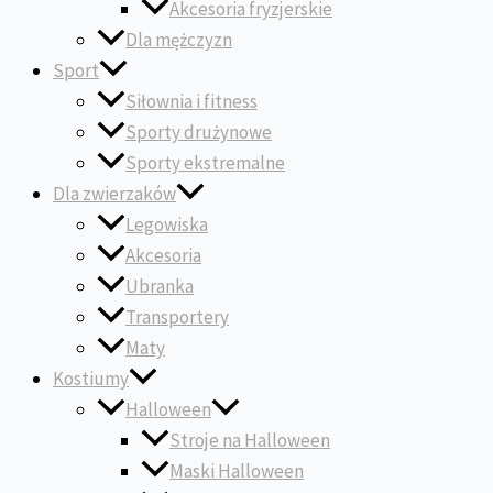
Akcesoria fryzjerskie
Dla mężczyzn
Sport
Siłownia i fitness
Sporty drużynowe
Sporty ekstremalne
Dla zwierzaków
Legowiska
Akcesoria
Ubranka
Transportery
Maty
Kostiumy
Halloween
Stroje na Halloween
Maski Halloween