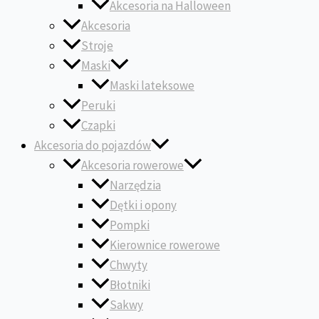
Akcesoria na Halloween
Akcesoria
Stroje
Maski
Maski lateksowe
Peruki
Czapki
Akcesoria do pojazdów
Akcesoria rowerowe
Narzędzia
Dętki i opony
Pompki
Kierownice rowerowe
Chwyty
Błotniki
Sakwy