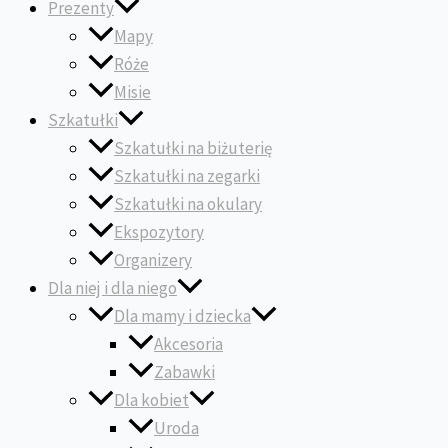
Prezenty
Mapy
Róże
Misie
Szkatułki
Szkatułki na biżuterię
Szkatułki na zegarki
Szkatułki na okulary
Ekspozytory
Organizery
Dla niej i dla niego
Dla mamy i dziecka
Akcesoria
Zabawki
Dla kobiet
Uroda