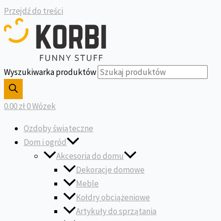
Przejdź do treści
Wyszukiwarka produktów
0.00
zł
0
Wózek
Ozdoby świąteczne
Dom i ogród
Akcesoria do domu
Dekoracje domowe
Meble
Kołdry obciążeniowe
Artykuły do sprzątania