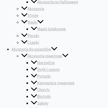
Akcesoria na Halloween
Akcesoria
Stroje
Maski
Maski lateksowe
Peruki
Czapki
Akcesoria do pojazdów
Akcesoria rowerowe
Narzędzia
Dętki i opony
Pompki
Kierownice rowerowe
Chwyty
Błotniki
Sakwy