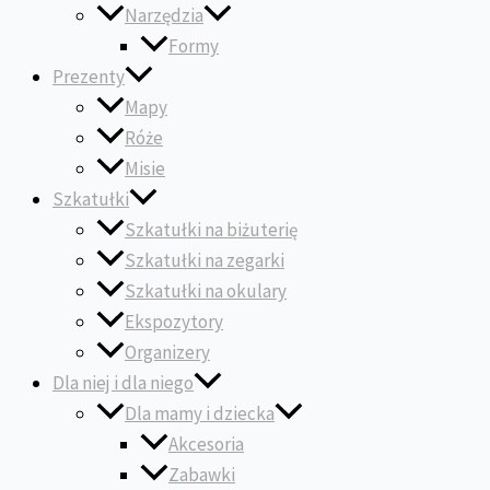
Narzędzia
Formy
Prezenty
Mapy
Róże
Misie
Szkatułki
Szkatułki na biżuterię
Szkatułki na zegarki
Szkatułki na okulary
Ekspozytory
Organizery
Dla niej i dla niego
Dla mamy i dziecka
Akcesoria
Zabawki