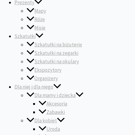
Prezenty
Mapy
Róże
Misie
Szkatułki
Szkatułki na biżuterię
Szkatułki na zegarki
Szkatułki na okulary
Ekspozytory
Organizery
Dla niej i dla niego
Dla mamy i dziecka
Akcesoria
Zabawki
Dla kobiet
Uroda