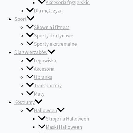
Akcesoria fryzjerskie
Dla mężczyzn
Sport
Siłownia i fitness
Sporty drużynowe
Sporty ekstremalne
Dla zwierzaków
Legowiska
Akcesoria
Ubranka
Transportery
Maty
Kostiumy
Halloween
Stroje na Halloween
Maski Halloween