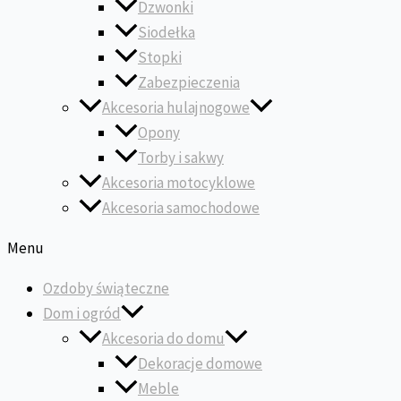
Dzwonki
Siodełka
Stopki
Zabezpieczenia
Akcesoria hulajnogowe
Opony
Torby i sakwy
Akcesoria motocyklowe
Akcesoria samochodowe
Menu
Ozdoby świąteczne
Dom i ogród
Akcesoria do domu
Dekoracje domowe
Meble