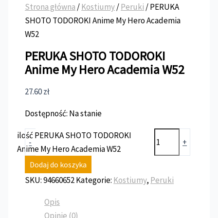
Strona główna
/
Kostiumy
/
Peruki
/ PERUKA
SHOTO TODOROKI Anime My Hero Academia
W52
PERUKA SHOTO TODOROKI
Anime My Hero Academia W52
27.60
zł
Dostępność:
Na stanie
ilość PERUKA SHOTO TODOROKI
-
+
Anime My Hero Academia W52
Dodaj do koszyka
SKU:
94660652
Kategorie:
Kostiumy
,
Peruki
Opis
Opinie (0)