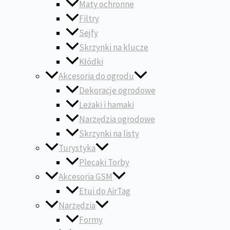
Maty ochronne
Filtry
Sejfy
Skrzynki na klucze
Kłódki
Akcesoria do ogrodu
Dekoracje ogrodowe
Leżaki i hamaki
Narzędzia ogrodowe
Skrzynki na listy
Turystyka
Plecaki Torby
Akcesoria GSM
Etui do AirTag
Narzędzia
Formy