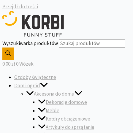
Przejdź do treści
Wyszukiwarka produktów
0.00
zł
0
Wózek
Ozdoby świąteczne
Dom i ogród
Akcesoria do domu
Dekoracje domowe
Meble
Kołdry obciążeniowe
Artykuły do sprzątania