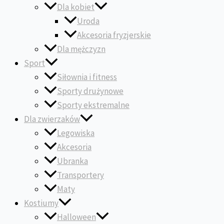
Dla kobiet
Uroda
Akcesoria fryzjerskie
Dla mężczyzn
Sport
Siłownia i fitness
Sporty drużynowe
Sporty ekstremalne
Dla zwierzaków
Legowiska
Akcesoria
Ubranka
Transportery
Maty
Kostiumy
Halloween