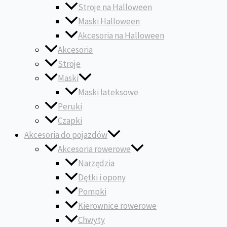
Stroje na Halloween
Maski Halloween
Akcesoria na Halloween
Akcesoria
Stroje
Maski
Maski lateksowe
Peruki
Czapki
Akcesoria do pojazdów
Akcesoria rowerowe
Narzędzia
Dętki i opony
Pompki
Kierownice rowerowe
Chwyty