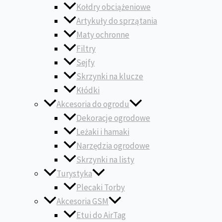
Kołdry obciążeniowe
Artykuły do sprzątania
Maty ochronne
Filtry
Sejfy
Skrzynki na klucze
Kłódki
Akcesoria do ogrodu
Dekoracje ogrodowe
Leżaki i hamaki
Narzędzia ogrodowe
Skrzynki na listy
Turystyka
Plecaki Torby
Akcesoria GSM
Etui do AirTag