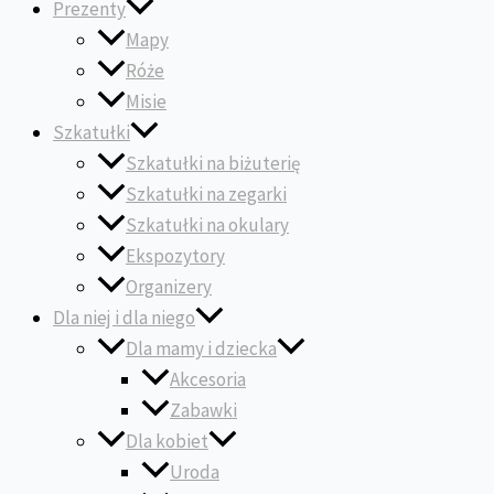
Prezenty
Mapy
Róże
Misie
Szkatułki
Szkatułki na biżuterię
Szkatułki na zegarki
Szkatułki na okulary
Ekspozytory
Organizery
Dla niej i dla niego
Dla mamy i dziecka
Akcesoria
Zabawki
Dla kobiet
Uroda