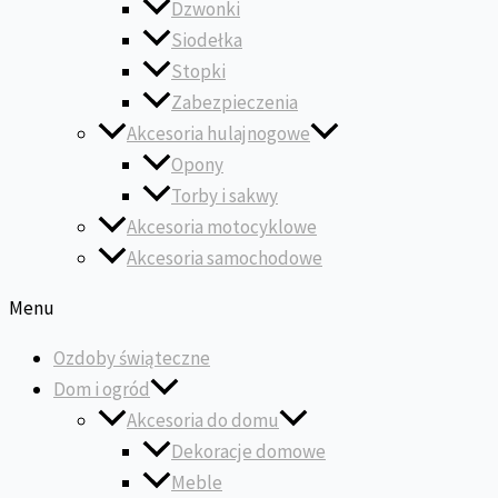
Dzwonki
Siodełka
Stopki
Zabezpieczenia
Akcesoria hulajnogowe
Opony
Torby i sakwy
Akcesoria motocyklowe
Akcesoria samochodowe
Menu
Ozdoby świąteczne
Dom i ogród
Akcesoria do domu
Dekoracje domowe
Meble