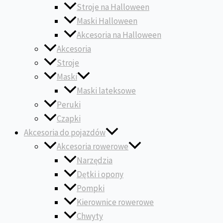
Stroje na Halloween
Maski Halloween
Akcesoria na Halloween
Akcesoria
Stroje
Maski
Maski lateksowe
Peruki
Czapki
Akcesoria do pojazdów
Akcesoria rowerowe
Narzędzia
Dętki i opony
Pompki
Kierownice rowerowe
Chwyty