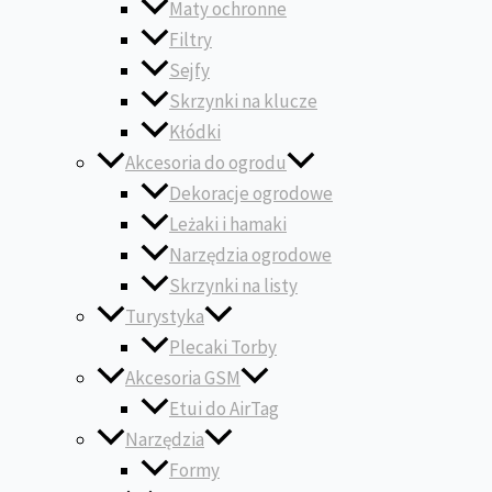
Maty ochronne
Filtry
Sejfy
Skrzynki na klucze
Kłódki
Akcesoria do ogrodu
Dekoracje ogrodowe
Leżaki i hamaki
Narzędzia ogrodowe
Skrzynki na listy
Turystyka
Plecaki Torby
Akcesoria GSM
Etui do AirTag
Narzędzia
Formy