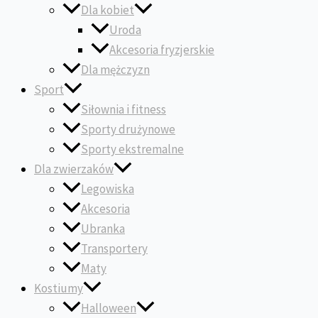
Dla kobiet
Uroda
Akcesoria fryzjerskie
Dla mężczyzn
Sport
Siłownia i fitness
Sporty drużynowe
Sporty ekstremalne
Dla zwierzaków
Legowiska
Akcesoria
Ubranka
Transportery
Maty
Kostiumy
Halloween