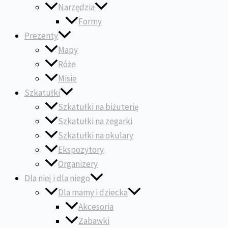
Narzędzia
Formy
Prezenty
Mapy
Róże
Misie
Szkatułki
Szkatułki na biżuterię
Szkatułki na zegarki
Szkatułki na okulary
Ekspozytory
Organizery
Dla niej i dla niego
Dla mamy i dziecka
Akcesoria
Zabawki