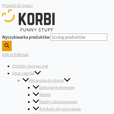
Przejdź do treści
Wyszukiwarka produktów
0.00
zł
0
Wózek
Ozdoby świąteczne
Dom i ogród
Akcesoria do domu
Dekoracje domowe
Meble
Kołdry obciążeniowe
Artykuły do sprzątania