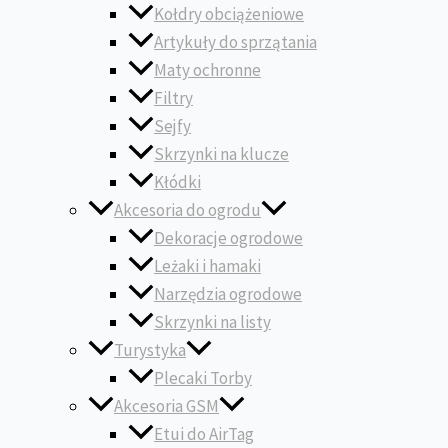
Kołdry obciążeniowe
Artykuły do sprzątania
Maty ochronne
Filtry
Sejfy
Skrzynki na klucze
Kłódki
Akcesoria do ogrodu
Dekoracje ogrodowe
Leżaki i hamaki
Narzędzia ogrodowe
Skrzynki na listy
Turystyka
Plecaki Torby
Akcesoria GSM
Etui do AirTag