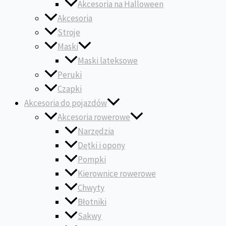
Akcesoria na Halloween
Akcesoria
Stroje
Maski
Maski lateksowe
Peruki
Czapki
Akcesoria do pojazdów
Akcesoria rowerowe
Narzędzia
Dętki i opony
Pompki
Kierownice rowerowe
Chwyty
Błotniki
Sakwy