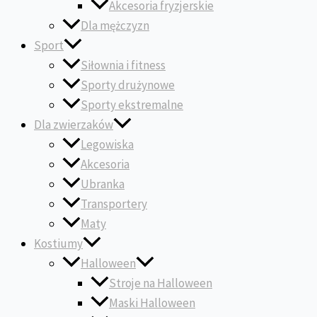
Akcesoria fryzjerskie
Dla mężczyzn
Sport
Siłownia i fitness
Sporty drużynowe
Sporty ekstremalne
Dla zwierzaków
Legowiska
Akcesoria
Ubranka
Transportery
Maty
Kostiumy
Halloween
Stroje na Halloween
Maski Halloween