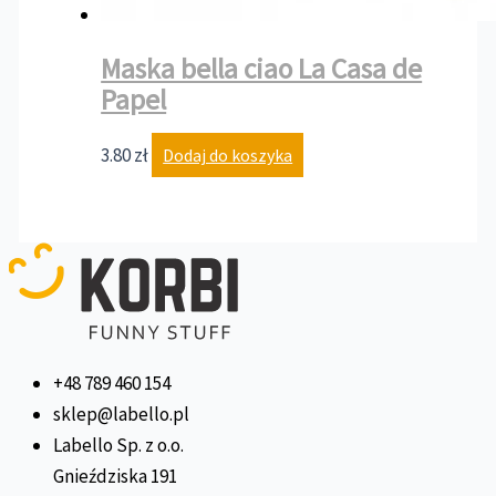
Maska bella ciao La Casa de
Papel
3.80
zł
Dodaj do koszyka
+48 789 460 154
sklep@labello.pl
Labello Sp. z o.o.
Gnieździska 191