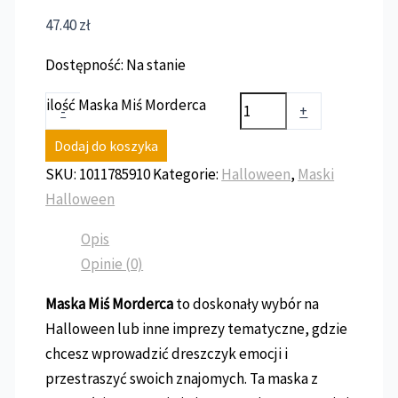
47.40
zł
Dostępność:
Na stanie
ilość Maska Miś Morderca
-
+
Dodaj do koszyka
SKU:
1011785910
Kategorie:
Halloween
,
Maski
Halloween
Opis
Opinie (0)
Maska Miś Morderca
to doskonały wybór na
Halloween lub inne imprezy tematyczne, gdzie
chcesz wprowadzić dreszczyk emocji i
przestraszyć swoich znajomych. Ta maska z