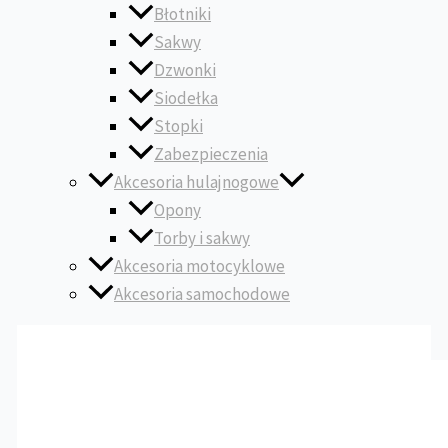
Błotniki
Sakwy
Dzwonki
Siodełka
Stopki
Zabezpieczenia
Akcesoria hulajnogowe
Opony
Torby i sakwy
Akcesoria motocyklowe
Akcesoria samochodowe