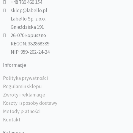
+48 789 460 154
sklep@labello.pl
Labello Sp. z o.o.
Gnieździska 191
26-070 Łopuszno
REGON: 382868389
NIP: 959-202-24-24
Informacje
Polityka prywatności
Regulamin sklepu
Zwroty i reklamacje
Koszty i sposoby dostawy
Metody płatności
Kontakt
Kategorie