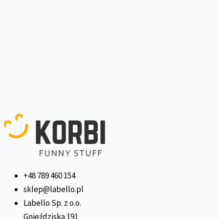
+48 789 460 154
sklep@labello.pl
Labello Sp. z o.o.
Gnieździska 191