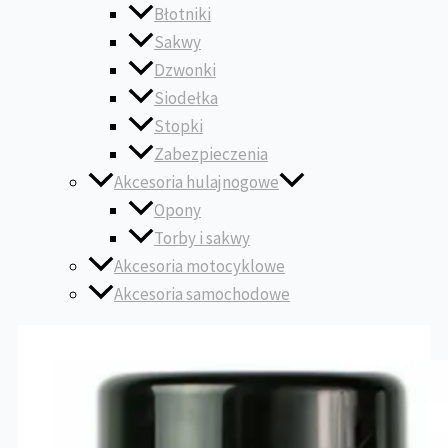
Błotniki
Sakwy
Dzwonki
Siodełka
Stopki
Zabezpieczenia
Akcesoria hulajnogowe
Opony
Torby i sakwy
Akcesoria motocyklowe
Akcesoria samochodowe