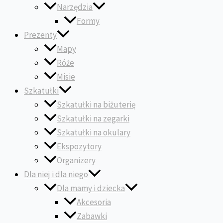
Narzędzia
Formy
Prezenty
Mapy
Róże
Misie
Szkatułki
Szkatułki na biżuterię
Szkatułki na zegarki
Szkatułki na okulary
Ekspozytory
Organizery
Dla niej i dla niego
Dla mamy i dziecka
Akcesoria
Zabawki