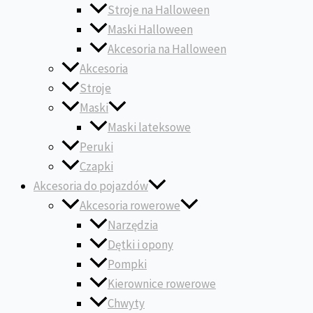
Stroje na Halloween
Maski Halloween
Akcesoria na Halloween
Akcesoria
Stroje
Maski
Maski lateksowe
Peruki
Czapki
Akcesoria do pojazdów
Akcesoria rowerowe
Narzędzia
Dętki i opony
Pompki
Kierownice rowerowe
Chwyty