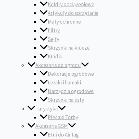
Kołdry obciążeniowe
Artykuły do sprzątania
Maty ochronne
Filtry
Sejfy
Skrzynki na klucze
Kłódki
Akcesoria do ogrodu
Dekoracje ogrodowe
Leżaki i hamaki
Narzędzia ogrodowe
Skrzynki na listy
Turystyka
Plecaki Torby
Akcesoria GSM
Etui do AirTag