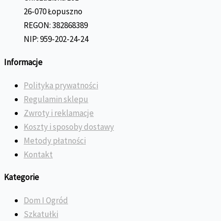
26-070 Łopuszno
REGON: 382868389
NIP: 959-202-24-24
Informacje
Polityka prywatności
Regulamin sklepu
Zwroty i reklamacje
Koszty i sposoby dostawy
Metody płatności
Kontakt
Kategorie
Dom I Ogród
Szkatułki