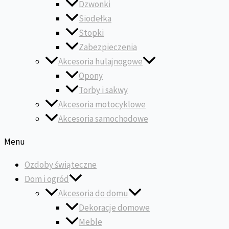
Dzwonki
Siodełka
Stopki
Zabezpieczenia
Akcesoria hulajnogowe
Opony
Torby i sakwy
Akcesoria motocyklowe
Akcesoria samochodowe
Menu
Ozdoby świąteczne
Dom i ogród
Akcesoria do domu
Dekoracje domowe
Meble