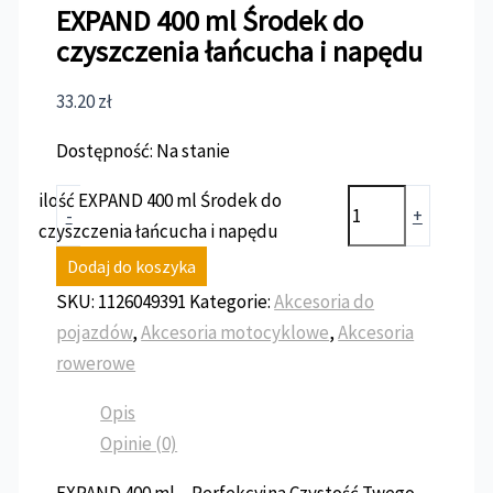
EXPAND 400 ml Środek do
czyszczenia łańcucha i napędu
33.20
zł
Dostępność:
Na stanie
ilość EXPAND 400 ml Środek do
-
+
czyszczenia łańcucha i napędu
Dodaj do koszyka
SKU:
1126049391
Kategorie:
Akcesoria do
pojazdów
,
Akcesoria motocyklowe
,
Akcesoria
rowerowe
Opis
Opinie (0)