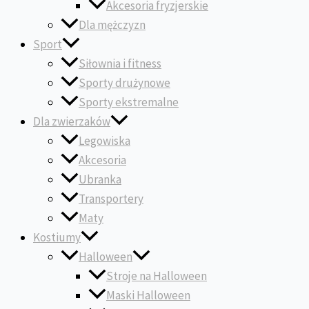
Akcesoria fryzjerskie
Dla mężczyzn
Sport
Siłownia i fitness
Sporty drużynowe
Sporty ekstremalne
Dla zwierzaków
Legowiska
Akcesoria
Ubranka
Transportery
Maty
Kostiumy
Halloween
Stroje na Halloween
Maski Halloween