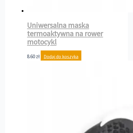
Uniwersalna maska
termoaktywna na rower
motocykl
8.60
zł
Dodaj do koszyka