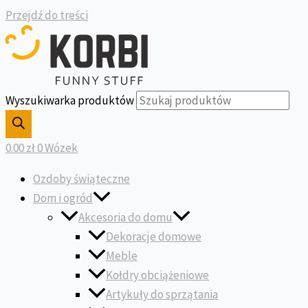
Przejdź do treści
Wyszukiwarka produktów
0.00
zł
0
Wózek
Ozdoby świąteczne
Dom i ogród
Akcesoria do domu
Dekoracje domowe
Meble
Kołdry obciążeniowe
Artykuły do sprzątania