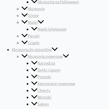
Akcesoria na Halloween
Akcesoria
Stroje
Maski
Maski lateksowe
Peruki
Czapki
Akcesoria do pojazdów
Akcesoria rowerowe
Narzędzia
Dętki i opony
Pompki
Kierownice rowerowe
Chwyty
Błotniki
Sakwy