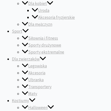
Dla kobiet
Uroda
Akcesoria fryzjerskie
Dla mężczyzn
Sport
Siłownia i fitness
Sporty drużynowe
Sporty ekstremalne
Dla zwierzaków
Legowiska
Akcesoria
Ubranka
Transportery
Maty
Kostiumy
Halloween