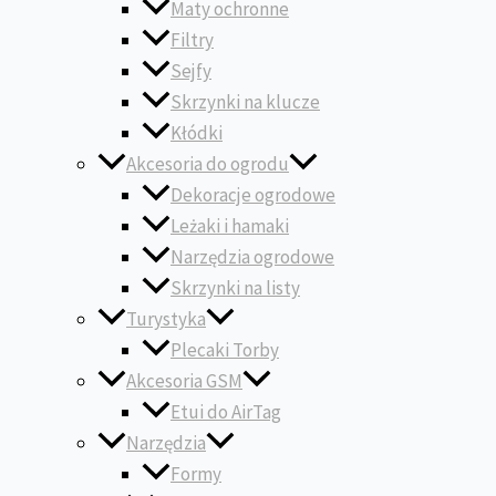
Maty ochronne
Filtry
Sejfy
Skrzynki na klucze
Kłódki
Akcesoria do ogrodu
Dekoracje ogrodowe
Leżaki i hamaki
Narzędzia ogrodowe
Skrzynki na listy
Turystyka
Plecaki Torby
Akcesoria GSM
Etui do AirTag
Narzędzia
Formy