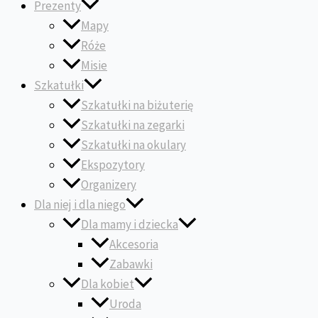
Prezenty
Mapy
Róże
Misie
Szkatułki
Szkatułki na biżuterię
Szkatułki na zegarki
Szkatułki na okulary
Ekspozytory
Organizery
Dla niej i dla niego
Dla mamy i dziecka
Akcesoria
Zabawki
Dla kobiet
Uroda