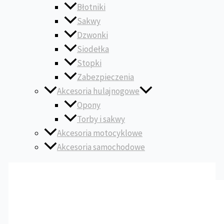
Błotniki
Sakwy
Dzwonki
Siodełka
Stopki
Zabezpieczenia
Akcesoria hulajnogowe
Opony
Torby i sakwy
Akcesoria motocyklowe
Akcesoria samochodowe