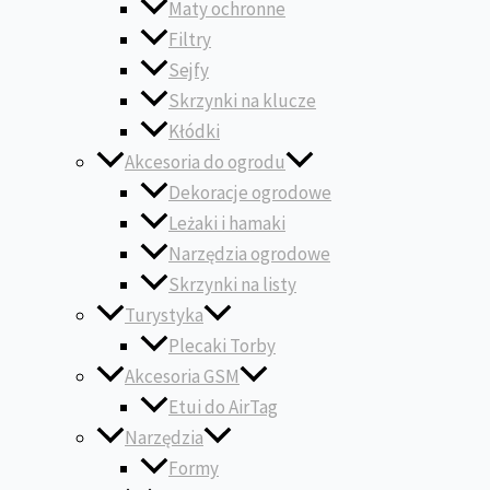
Maty ochronne
Filtry
Sejfy
Skrzynki na klucze
Kłódki
Akcesoria do ogrodu
Dekoracje ogrodowe
Leżaki i hamaki
Narzędzia ogrodowe
Skrzynki na listy
Turystyka
Plecaki Torby
Akcesoria GSM
Etui do AirTag
Narzędzia
Formy