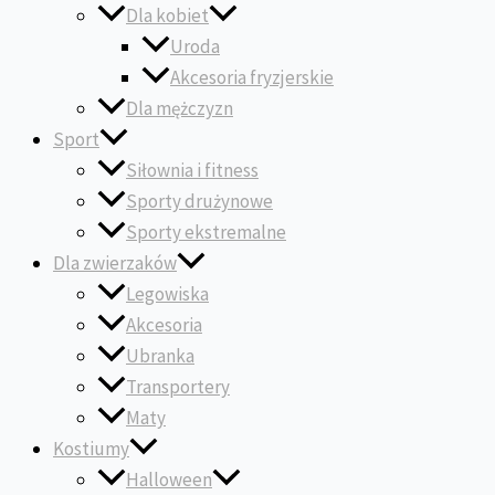
Dla kobiet
Uroda
Akcesoria fryzjerskie
Dla mężczyzn
Sport
Siłownia i fitness
Sporty drużynowe
Sporty ekstremalne
Dla zwierzaków
Legowiska
Akcesoria
Ubranka
Transportery
Maty
Kostiumy
Halloween