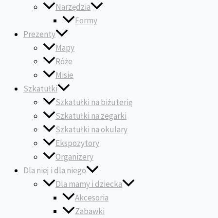
Narzędzia
Formy
Prezenty
Mapy
Róże
Misie
Szkatułki
Szkatułki na biżuterię
Szkatułki na zegarki
Szkatułki na okulary
Ekspozytory
Organizery
Dla niej i dla niego
Dla mamy i dziecka
Akcesoria
Zabawki