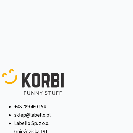
+48 789 460 154
sklep@labello.pl
Labello Sp. z o.o.
Gnieździska 191