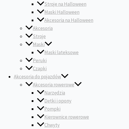
Stroje na Halloween
Maski Halloween
Akcesoria na Halloween
Akcesoria
Stroje
Maski
Maski lateksowe
Peruki
Czapki
Akcesoria do pojazdów
Akcesoria rowerowe
Narzędzia
Dętki i opony
Pompki
Kierownice rowerowe
Chwyty