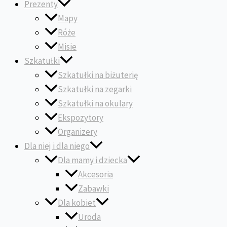
Prezenty
Mapy
Róże
Misie
Szkatułki
Szkatułki na biżuterię
Szkatułki na zegarki
Szkatułki na okulary
Ekspozytory
Organizery
Dla niej i dla niego
Dla mamy i dziecka
Akcesoria
Zabawki
Dla kobiet
Uroda