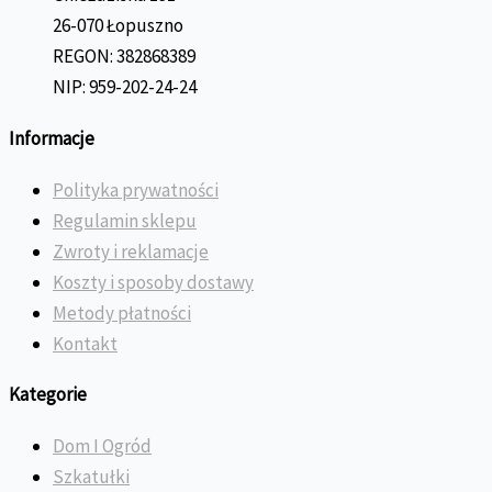
26-070 Łopuszno
REGON: 382868389
NIP: 959-202-24-24
Informacje
Polityka prywatności
Regulamin sklepu
Zwroty i reklamacje
Koszty i sposoby dostawy
Metody płatności
Kontakt
Kategorie
Dom I Ogród
Szkatułki