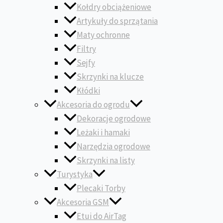
Kołdry obciążeniowe
Artykuły do sprzątania
Maty ochronne
Filtry
Sejfy
Skrzynki na klucze
Kłódki
Akcesoria do ogrodu
Dekoracje ogrodowe
Leżaki i hamaki
Narzędzia ogrodowe
Skrzynki na listy
Turystyka
Plecaki Torby
Akcesoria GSM
Etui do AirTag