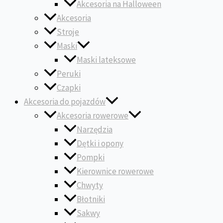
Akcesoria na Halloween
Akcesoria
Stroje
Maski
Maski lateksowe
Peruki
Czapki
Akcesoria do pojazdów
Akcesoria rowerowe
Narzędzia
Dętki i opony
Pompki
Kierownice rowerowe
Chwyty
Błotniki
Sakwy