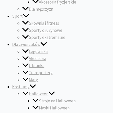
Akcesoria fryzjerskie
Dla mężczyzn
Sport
Siłownia i fitness
Sporty drużynowe
Sporty ekstremalne
Dla zwierzaków
Legowiska
Akcesoria
Ubranka
Transportery
Maty
Kostiumy
Halloween
Stroje na Halloween
Maski Halloween