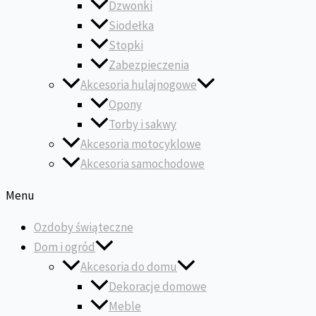
Dzwonki
Siodełka
Stopki
Zabezpieczenia
Akcesoria hulajnogowe
Opony
Torby i sakwy
Akcesoria motocyklowe
Akcesoria samochodowe
Menu
Ozdoby świąteczne
Dom i ogród
Akcesoria do domu
Dekoracje domowe
Meble