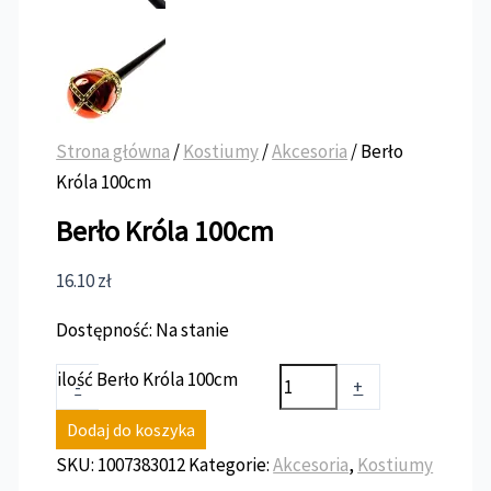
Strona główna
/
Kostiumy
/
Akcesoria
/ Berło
Króla 100cm
Berło Króla 100cm
16.10
zł
Dostępność:
Na stanie
ilość Berło Króla 100cm
-
+
Dodaj do koszyka
SKU:
1007383012
Kategorie:
Akcesoria
,
Kostiumy