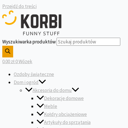
Przejdź do treści
Wyszukiwarka produktów
0.00
zł
0
Wózek
Ozdoby świąteczne
Dom i ogród
Akcesoria do domu
Dekoracje domowe
Meble
Kołdry obciążeniowe
Artykuły do sprzątania