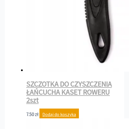
SZCZOTKA DO CZYSZCZENIA
ŁAŃCUCHA KASET ROWERU
2szt
7.50
zł
Dodaj do koszyka