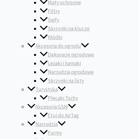
Maty ochronne
Filtry
Sejfy
Skrzynki na klucze
Kłódki
Akcesoria do ogrodu
Dekoracje ogrodowe
Leżaki i hamaki
Narzędzia ogrodowe
Skrzynki na listy
Turystyka
Plecaki Torby
Akcesoria GSM
Etui do AirTag
Narzędzia
Formy