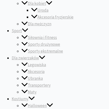
Dla kobiet
Uroda
Akcesoria fryzjerskie
Dla mężczyzn
Sport
Siłownia i fitness
Sporty drużynowe
Sporty ekstremalne
Dla zwierzaków
Legowiska
Akcesoria
Ubranka
Transportery
Maty
Kostiumy
Halloween