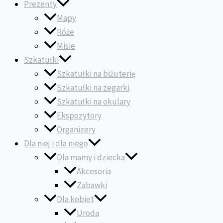
Prezenty
Mapy
Róże
Misie
Szkatułki
Szkatułki na biżuterię
Szkatułki na zegarki
Szkatułki na okulary
Ekspozytory
Organizery
Dla niej i dla niego
Dla mamy i dziecka
Akcesoria
Zabawki
Dla kobiet
Uroda