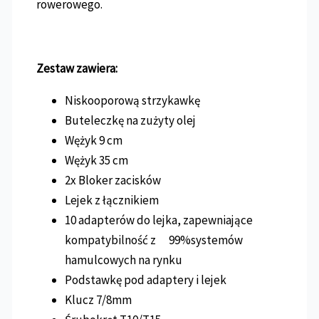
rowerowego.
Zestaw zawiera:
Niskooporową strzykawkę
Buteleczkę na zużyty olej
Wężyk 9 cm
Wężyk 35 cm
2x Bloker zacisków
Lejek z łącznikiem
10 adapterów do lejka, zapewniające
kompatybilność z 99%systemów
hamulcowych na rynku
Podstawkę pod adaptery i lejek
Klucz 7/8mm