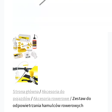
Strona główna
/
Akcesoria do
pojazdów
/
Akcesoria rowerowe
/ Zestaw do
odpowietrzania hamulców rowerowych