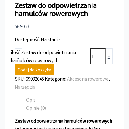
Zestaw do odpowietrzania
hamulców rowerowych
56.90
zł
Dostępność:
Na stanie
ilość Zestaw do odpowietrzania
-
+
hamulców rowerowych
Dodaj do koszyka
SKU:
69092645
Kategorie:
Akcesoria rowerowe
,
Narzędzia
Opis
Opinie (0)
Zestaw odpowietrzania hamulców rowerowych