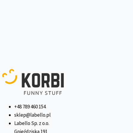
+48 789 460 154
sklep@labello.pl
Labello Sp. z o.o.
Gnieździska 191