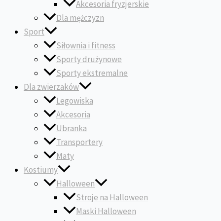
Akcesoria fryzjerskie
Dla mężczyzn
Sport
Siłownia i fitness
Sporty drużynowe
Sporty ekstremalne
Dla zwierzaków
Legowiska
Akcesoria
Ubranka
Transportery
Maty
Kostiumy
Halloween
Stroje na Halloween
Maski Halloween