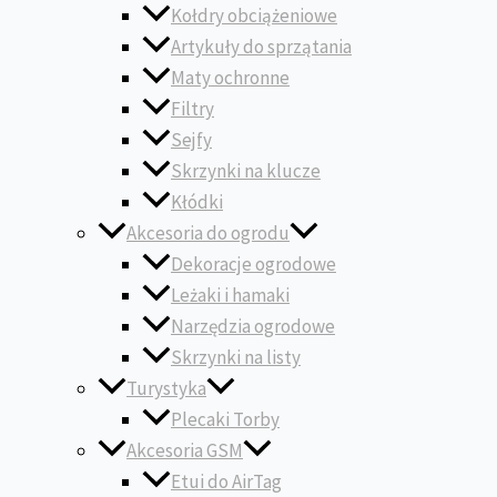
Kołdry obciążeniowe
Artykuły do sprzątania
Maty ochronne
Filtry
Sejfy
Skrzynki na klucze
Kłódki
Akcesoria do ogrodu
Dekoracje ogrodowe
Leżaki i hamaki
Narzędzia ogrodowe
Skrzynki na listy
Turystyka
Plecaki Torby
Akcesoria GSM
Etui do AirTag