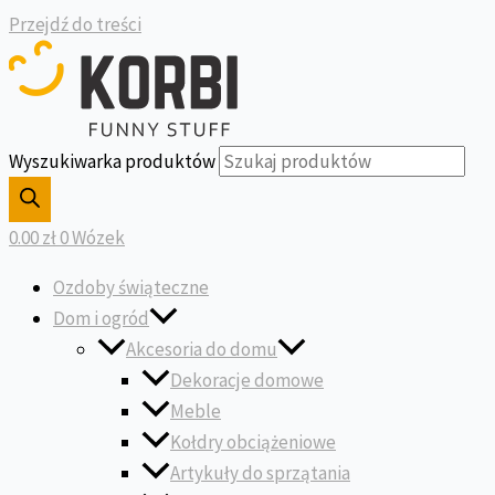
Przejdź do treści
Wyszukiwarka produktów
0.00
zł
0
Wózek
Ozdoby świąteczne
Dom i ogród
Akcesoria do domu
Dekoracje domowe
Meble
Kołdry obciążeniowe
Artykuły do sprzątania