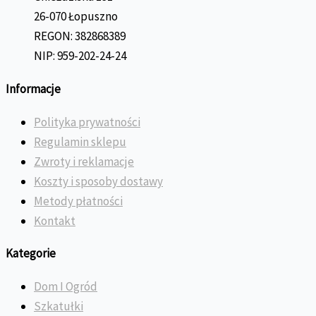
26-070 Łopuszno
REGON: 382868389
NIP: 959-202-24-24
Informacje
Polityka prywatności
Regulamin sklepu
Zwroty i reklamacje
Koszty i sposoby dostawy
Metody płatności
Kontakt
Kategorie
Dom I Ogród
Szkatułki