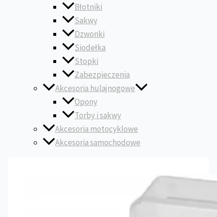
Błotniki
Sakwy
Dzwonki
Siodełka
Stopki
Zabezpieczenia
Akcesoria hulajnogowe
Opony
Torby i sakwy
Akcesoria motocyklowe
Akcesoria samochodowe