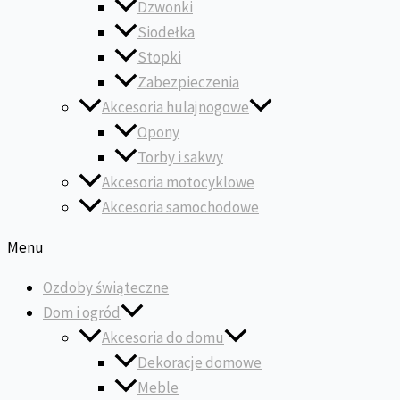
Dzwonki
Siodełka
Stopki
Zabezpieczenia
Akcesoria hulajnogowe
Opony
Torby i sakwy
Akcesoria motocyklowe
Akcesoria samochodowe
Menu
Ozdoby świąteczne
Dom i ogród
Akcesoria do domu
Dekoracje domowe
Meble