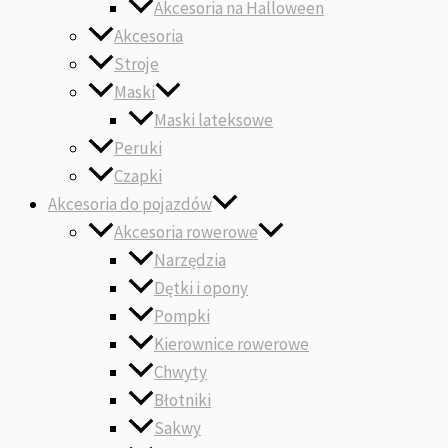
Akcesoria na Halloween
Akcesoria
Stroje
Maski
Maski lateksowe
Peruki
Czapki
Akcesoria do pojazdów
Akcesoria rowerowe
Narzędzia
Dętki i opony
Pompki
Kierownice rowerowe
Chwyty
Błotniki
Sakwy