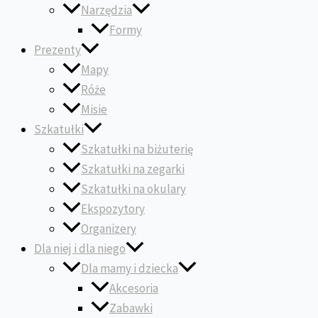
Narzędzia
Formy
Prezenty
Mapy
Róże
Misie
Szkatułki
Szkatułki na biżuterię
Szkatułki na zegarki
Szkatułki na okulary
Ekspozytory
Organizery
Dla niej i dla niego
Dla mamy i dziecka
Akcesoria
Zabawki