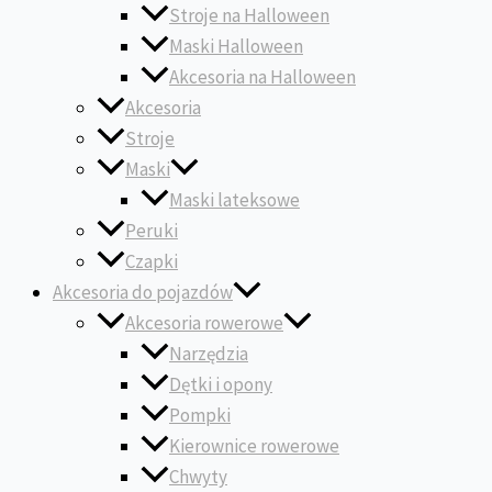
Stroje na Halloween
Maski Halloween
Akcesoria na Halloween
Akcesoria
Stroje
Maski
Maski lateksowe
Peruki
Czapki
Akcesoria do pojazdów
Akcesoria rowerowe
Narzędzia
Dętki i opony
Pompki
Kierownice rowerowe
Chwyty