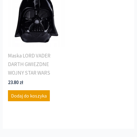
Maska LORD VADER
DARTH GWIEZDNE
WOJNY STAR WARS
23.80
zł
Dodaj do koszyka