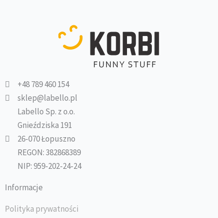
+48 789 460 154
sklep@labello.pl
Labello Sp. z o.o.
Gnieździska 191
26-070 Łopuszno
REGON: 382868389
NIP: 959-202-24-24
Informacje
Polityka prywatności